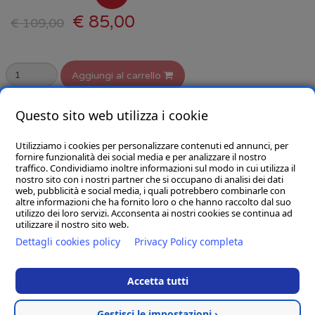
€ 85,00
€ 109,00
Aggiungi al carrello
selezionare la variante
Questo sito web utilizza i cookie
Utilizziamo i cookies per personalizzare contenuti ed annunci, per
fornire funzionalità dei social media e per analizzare il nostro
traffico. Condividiamo inoltre informazioni sul modo in cui utilizza il
nostro sito con i nostri partner che si occupano di analisi dei dati
web, pubblicità e social media, i quali potrebbero combinarle con
CHI SIAMO
altre informazioni che ha fornito loro o che hanno raccolto dal suo
utilizzo dei loro servizi. Acconsenta ai nostri cookies se continua ad
GOBA.IT
utilizzare il nostro sito web.
Dettagli cookies policy
Privacy Policy completa
SHOP
Accetta tutti
Gestisci le impostazioni ›