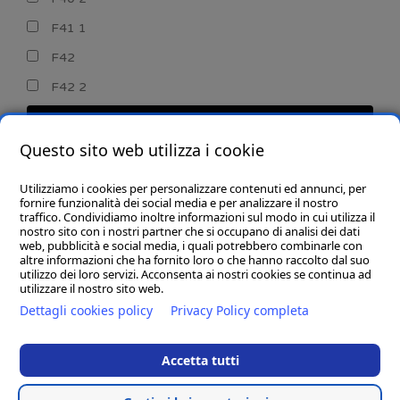
F41 1
F42
F42 2
CERCA
Questo sito web utilizza i cookie
Utilizziamo i cookies per personalizzare contenuti ed annunci, per
fornire funzionalità dei social media e per analizzare il nostro
traffico. Condividiamo inoltre informazioni sul modo in cui utilizza il
nostro sito con i nostri partner che si occupano di analisi dei dati
web, pubblicità e social media, i quali potrebbero combinarle con
CHI SIAMO
altre informazioni che ha fornito loro o che hanno raccolto dal suo
utilizzo dei loro servizi. Acconsenta ai nostri cookies se continua ad
GOBA.IT
utilizzare il nostro sito web.
Dettagli cookies policy
Privacy Policy completa
SHOP
Accetta tutti