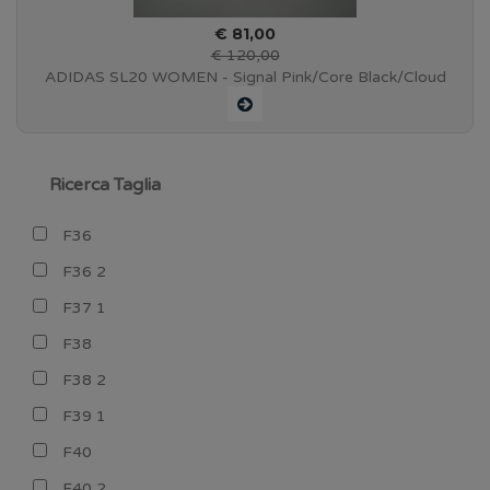
€ 81,00
€ 120,00
ADIDAS SL20 WOMEN - Signal Pink/Core Black/Cloud
White
Ricerca Taglia
F36
F36 2
F37 1
F38
F38 2
F39 1
F40
F40 2