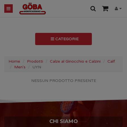
CATEGORIE
Home
Prodotti
Calze al Ginocchio e Calzini
Calf
Men's
UYN
NESSUN PRODOTTO PRESENTE
CHI SIAMO