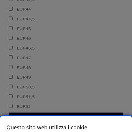
EUR44
EUR44,5
EUR45
EUR46
EUR46,5
EUR47
EUR48
EUR49
EUR50,5
EUR51,5
EUR53
CERCA
Questo sito web utilizza i cookie