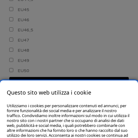
EU45
EU46
EU46,5
EU47
EU48
EU49
EU50
CERCA
Questo sito web utilizza i cookie
Utilizziamo i cookies per personalizzare contenuti ed annunci, per
fornire funzionalità dei social media e per analizzare il nostro
traffico. Condividiamo inoltre informazioni sul modo in cui utilizza il
nostro sito con i nostri partner che si occupano di analisi dei dati
web, pubblicità e social media, i quali potrebbero combinarle con
CHI SIAMO
altre informazioni che ha fornito loro o che hanno raccolto dal suo
utilizzo dei loro servizi. Acconsenta ai nostri cookies se continua ad