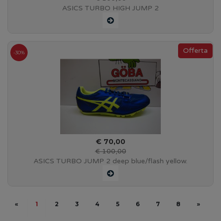
ASICS TURBO HIGH JUMP 2
-30%
€ 70,00
€ 100,00
ASICS TURBO JUMP 2 deep blue/flash yellow.
«
1
2
3
4
5
6
7
8
»
» 