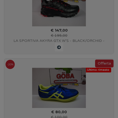
€ 147,00
€ 195,00
LA SPORTIVA AKYRA GTX W'S - BLACK/ORCHID -
#36J999401
-20%
Ultimo rimasto
€ 80,00
€ 100,00