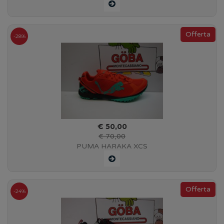
-28%
€ 50,00
€ 70,00
PUMA HARAKA XCS
-24%