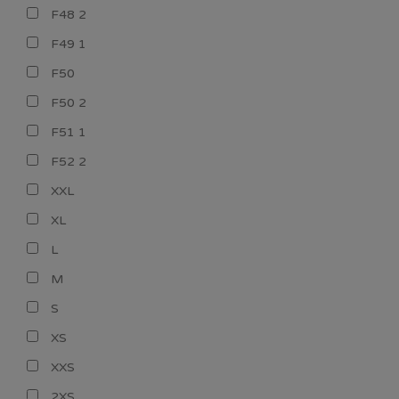
F48 2
F49 1
F50
F50 2
F51 1
F52 2
XXL
XL
L
M
S
XS
XXS
2XS