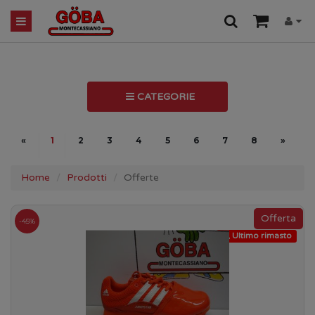
CATEGORIE
«
1
2
3
4
5
6
7
8
»
» 
Home
Prodotti
Offerte
-45%
Ultimo rimasto