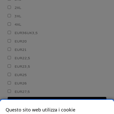
2XL
3XL
4XL
EUR36UK3,5
EUR20
EUR21
EUR22,5
EUR23,5
EUR25
EUR26
EUR27,5
CERCA
Questo sito web utilizza i cookie