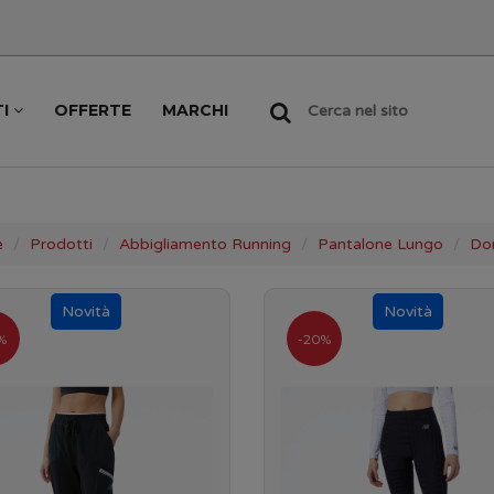
TI
OFFERTE
MARCHI
Cerca nel sito
e
Prodotti
Abbigliamento Running
Pantalone Lungo
Do
%
-20%