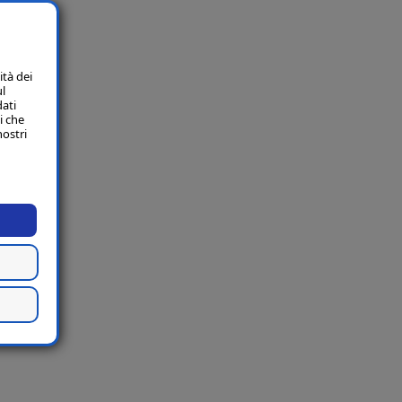
ità dei
ul
dati
i che
nostri