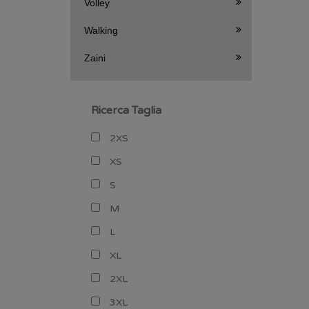
Volley
Walking
Zaini
Ricerca Taglia
2XS
XS
S
M
L
XL
2XL
3XL