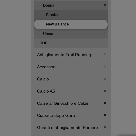
Donna
Brooks
New Balance
Uomo
TOP
Abbigliamento Trail Running
Accessori
Calcio
Calcio A5
Calze al Ginocchio e Calzini
Ciabatte dopo Gara
Guanti e abbigliamento Portiere