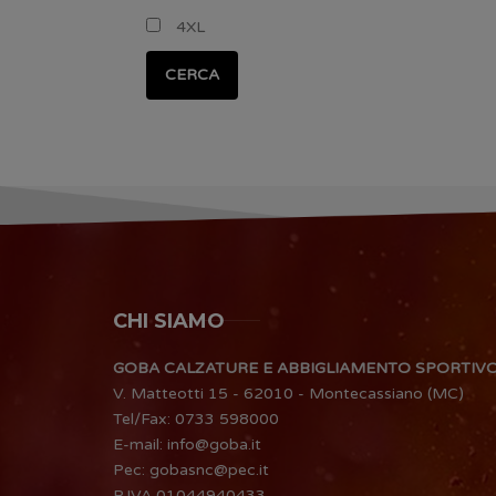
4XL
CERCA
CHI SIAMO
GOBA CALZATURE E ABBIGLIAMENTO SPORTIV
V. Matteotti 15 - 62010 - Montecassiano (MC)
Tel/Fax:
0733 598000
E-mail:
info@goba.it
Pec:
gobasnc@pec.it
P.IVA 01044940433