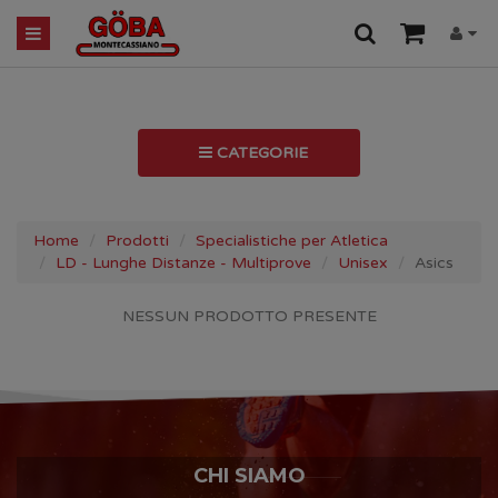
CATEGORIE
Home
Prodotti
Specialistiche per Atletica
LD - Lunghe Distanze - Multiprove
Unisex
Asics
NESSUN PRODOTTO PRESENTE
CHI SIAMO