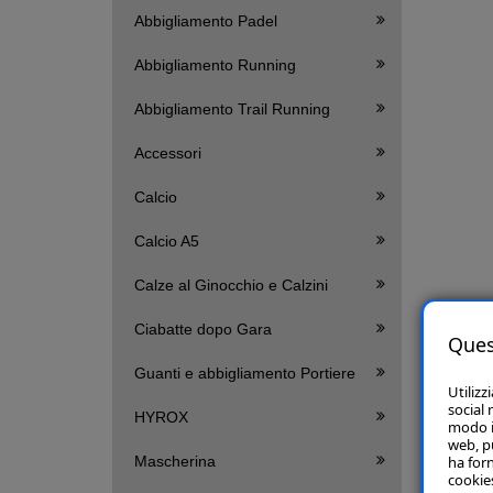
Abbigliamento Padel
Abbigliamento Running
Abbigliamento Trail Running
Accessori
Calcio
Calcio A5
Calze al Ginocchio e Calzini
Ciabatte dopo Gara
Ques
Guanti e abbigliamento Portiere
Utilizz
social 
HYROX
modo in
web, p
Mascherina
ha forn
cookies