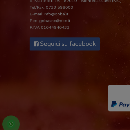
V. Matteotti 15 - 62010 - Montecassiano (MC)
Tel/Fax:
0733 598000
E-mail:
info@goba.it
Pec:
gobasnc@pec.it
P.IVA 01044940433
Seguici su facebook