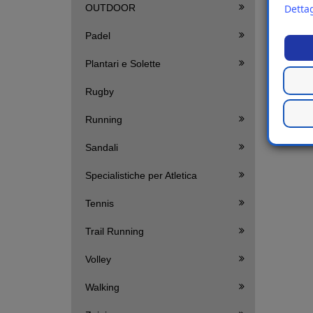
OUTDOOR
Dettag
Padel
Plantari e Solette
Rugby
Running
Sandali
Specialistiche per Atletica
Tennis
Trail Running
Volley
Walking