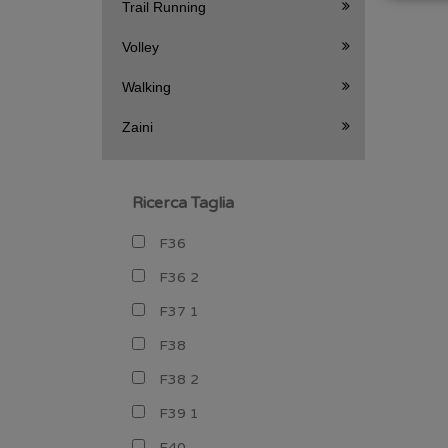
Trail Running
Volley
Walking
Zaini
Ricerca Taglia
F36
F36 2
F37 1
F38
F38 2
F39 1
F40