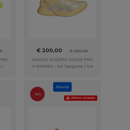
€ 200,00
0
€ 250,00
 PRO
ADIDAS ADIZERO ADIOS PRO
 /
4 WOMEN - Ice Tangerine / Ice
-
Gold Met. / Bliss Lilac - KI3467
-18%
Ultimo rimasto