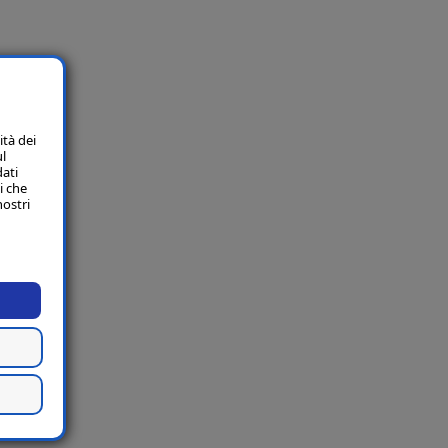
ità dei
ul
dati
i che
nostri