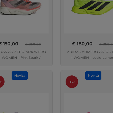
€ 150,00
€ 180,00
€ 250,00
€ 250,0
DAS ADIZERO ADIOS PRO
ADIDAS ADIZERO ADIOS
3 WOMEN - Pink Spark /
4 WOMEN - Lucid Lemon
urora Met. / Sandy Pink -
Core Black / Halo Silver 
ID3612
JR6362
%
-18%