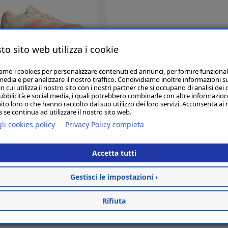
to sito web utilizza i cookie
iamo i cookies per personalizzare contenuti ed annunci, per fornire funzional
media e per analizzare il nostro traffico. Condividiamo inoltre informazioni s
 cui utilizza il nostro sito con i nostri partner che si occupano di analisi dei 
ubblicità e social media, i quali potrebbero combinarle con altre informazion
ito loro o che hanno raccolto dal suo utilizzo dei loro servizi. Acconsenta ai 
€ 130,00
€ 160,00
 se continua ad utilizzare il nostro sito web.
DIDAS ADIZERO BOSTON
li cookies policy
Privacy Policy completa
3 W - LOff White / Beam
Orange / Acid Orange -
Accetta tutti
JP9249
Gestisci le impostazioni ›
Rifiuta