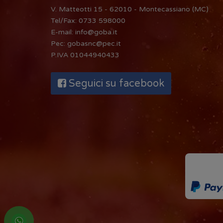
V. Matteotti 15 - 62010 - Montecassiano (MC)
Tel/Fax:
0733 598000
E-mail:
info@goba.it
Pec:
gobasnc@pec.it
P.IVA 01044940433
Seguici su facebook