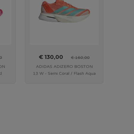
€ 130,00
0
€ 160,00
ON
ADIDAS ADIZERO BOSTON
d
13 W - Semi Coral / Flash Aqua
-
/ Flash Orange - JS4954