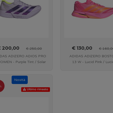
€ 200,00
€ 130,00
€ 250,00
€ 160,0
DAS ADIZERO ADIOS PRO
ADIDAS ADIZERO BOST
OMEN - Purple Tint / Solar
13 W - Lucid Pink / Luci
ple / Signal Green - KJ0802
Orange / Iron Metallic 
KJ3065
%
Ultimo rimasto