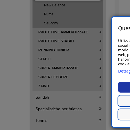
New Balance
Puma
Saucony
Ques
PROTETTIVE AMMORTIZZATE
Utilizz
PROTETTIVE STABILI
social 
modo in
RUNNING JUNIOR
web, p
ha forn
STABILI
cookies
SUPER AMMORTIZZATE
A
Dettag
1
SUPER LEGGERE
ZAINO
Sandali
Specialistiche per Atletica
Tennis