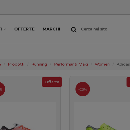
TI
OFFERTE
MARCHI
Cerca nel sito
e
Prodotti
Running
Performanti Maxi
Women
Adidas
0%
-28%