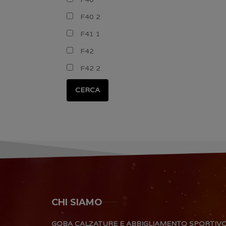
F40 2
F41 1
F42
F42 2
CERCA
CHI SIAMO
GOBA CALZATURE E ABBIGLIAMENTO SPORTIV