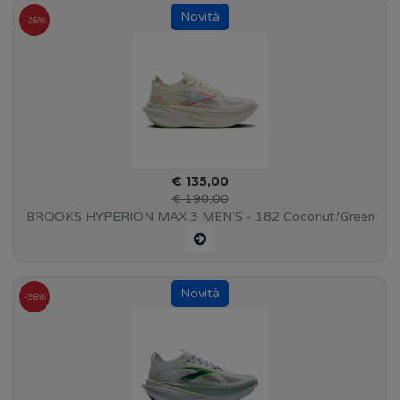
-28%
€ 135,00
€ 190,00
BROOKS HYPERION MAX 3 MEN'S - 182 Coconut/Green
Gecko/Pink Clay - 110467 1D 182
-28%