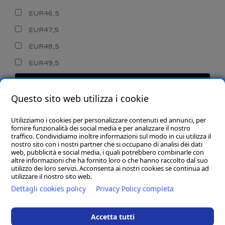
EUR46,5
EUR47,5
EUR48,5
EUR49,5
CERCA
Questo sito web utilizza i cookie
Utilizziamo i cookies per personalizzare contenuti ed annunci, per
fornire funzionalità dei social media e per analizzare il nostro
traffico. Condividiamo inoltre informazioni sul modo in cui utilizza il
nostro sito con i nostri partner che si occupano di analisi dei dati
web, pubblicità e social media, i quali potrebbero combinarle con
CHI SIAMO
altre informazioni che ha fornito loro o che hanno raccolto dal suo
utilizzo dei loro servizi. Acconsenta ai nostri cookies se continua ad
GOBA.IT
utilizzare il nostro sito web.
Dettagli cookies policy
Privacy Policy completa
SHOP
Accetta tutti