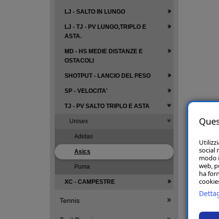
LJ - SALTO IN LUNGO
LJ - TJ - PV LUNGO,TRIPLO E
ASTA.
MD - HS MEDIE DISTANZE E
OSTACOLI
SHOTPUT - LANCIO DEL PESO
SP - VELOCITA'
TJ - PV SALTO TRIPLO E ASTA
Ques
Unisex
Adidas
Utilizz
social 
Asics
modo in
web, p
Puma
ha forn
cookies
XC - CAMPESTRE
Dettag
Tennis