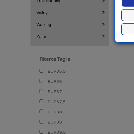
Trail Running
Volley
Walking
Zaini
Ricerca Taglia
EUR35,5
EUR36
EUR37
EUR37,5
EUR38
EUR39
EUR39,5