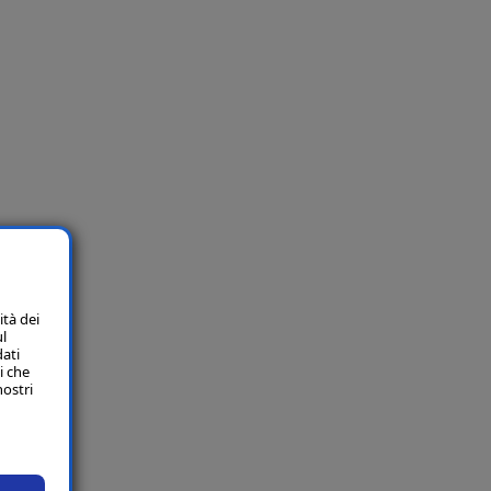
ità dei
ul
dati
i che
nostri