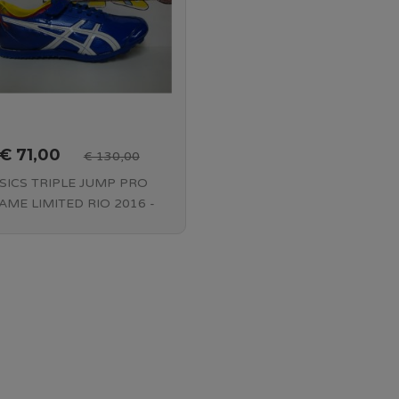
€ 71,00
€ 130,00
SICS TRIPLE JUMP PRO
AME LIMITED RIO 2016 -
UE BLUE/WHITE - G618Y
4501