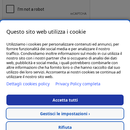
Invia
Questo sito web utilizza i cookie
Utilizziamo i cookies per personalizzare contenuti ed annunci, per
fornire funzionalità dei social media e per analizzare il nostro
traffico. Condividiamo inoltre informazioni sul modo in cui utilizza il
nostro sito con i nostri partner che si occupano di analisi dei dati
web, pubblicità e social media, i quali potrebbero combinarle con
CHI SIAMO
altre informazioni che ha fornito loro o che hanno raccolto dal suo
utilizzo dei loro servizi. Acconsenta ai nostri cookies se continua ad
GOBA.IT
utilizzare il nostro sito web.
Dettagli cookies policy
Privacy Policy completa
SHOP
Accetta tutti
Gestisci le impostazioni ›
Hosted & created by
Clion
Rifiuta