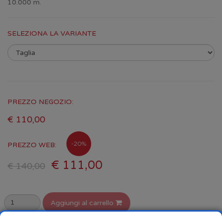
10.000 m.
SELEZIONA LA VARIANTE
PREZZO NEGOZIO:
€ 110,00
-20%
PREZZO WEB:
€ 111,00
€ 140,00
Aggiungi al carrello
selezionare la variante