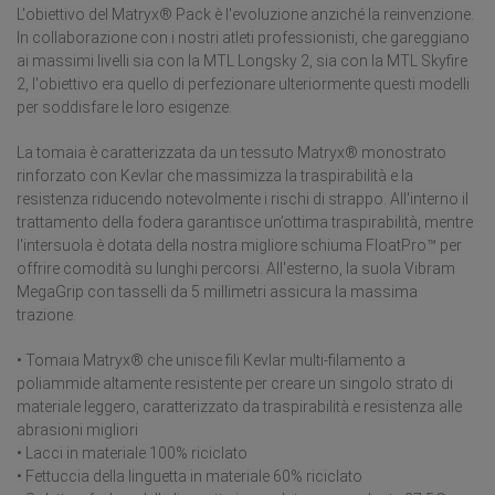
L'obiettivo del Matryx® Pack è l'evoluzione anziché la reinvenzione.
In collaborazione con i nostri atleti professionisti, che gareggiano
ai massimi livelli sia con la MTL Longsky 2, sia con la MTL Skyfire
2, l'obiettivo era quello di perfezionare ulteriormente questi modelli
per soddisfare le loro esigenze.
La tomaia è caratterizzata da un tessuto Matryx® monostrato
rinforzato con Kevlar che massimizza la traspirabilità e la
resistenza riducendo notevolmente i rischi di strappo. All'interno il
trattamento della fodera garantisce un’ottima traspirabilità, mentre
l'intersuola è dotata della nostra migliore schiuma FloatPro™ per
offrire comodità su lunghi percorsi. All'esterno, la suola Vibram
MegaGrip con tasselli da 5 millimetri assicura la massima
trazione.
• Tomaia Matryx® che unisce fili Kevlar multi-filamento a
poliammide altamente resistente per creare un singolo strato di
materiale leggero, caratterizzato da traspirabilità e resistenza alle
abrasioni migliori
• Lacci in materiale 100% riciclato
• Fettuccia della linguetta in materiale 60% riciclato