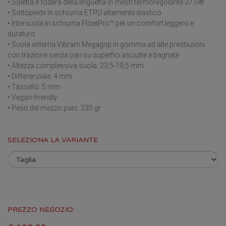
• Soletta e fodera della linguetta in mesh termoregolante 37.5®
• Sottopiede in schiuma ETPU altamente elastico
• Intersuola in schiuma FloatPro™ per un comfort leggero e
duraturo
• Suola esterna Vibram Megagrip in gomma ad alte prestazioni
con trazione senza pari su superfici asciutte e bagnate
• Altezza complessiva suola: 23,5-19,5 mm
• Differenziale: 4 mm
• Tassello: 5 mm
• Vegan-friendly
• Peso del mezzo paio: 235 gr
SELEZIONA LA VARIANTE
PREZZO NEGOZIO: