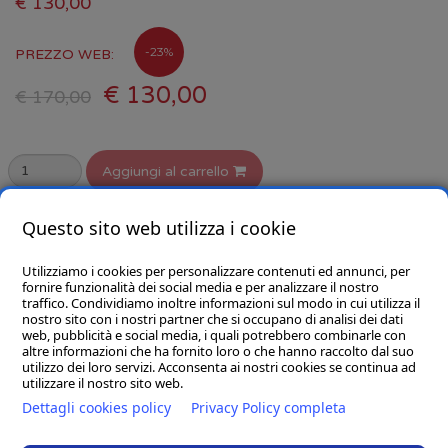
€ 130,00
-23%
PREZZO WEB:
€ 130,00
€ 170,00
Aggiungi al carrello
selezionare la variante
Questo sito web utilizza i cookie
Utilizziamo i cookies per personalizzare contenuti ed annunci, per
fornire funzionalità dei social media e per analizzare il nostro
traffico. Condividiamo inoltre informazioni sul modo in cui utilizza il
nostro sito con i nostri partner che si occupano di analisi dei dati
web, pubblicità e social media, i quali potrebbero combinarle con
CHI SIAMO
altre informazioni che ha fornito loro o che hanno raccolto dal suo
utilizzo dei loro servizi. Acconsenta ai nostri cookies se continua ad
GOBA.IT
utilizzare il nostro sito web.
Dettagli cookies policy
Privacy Policy completa
SHOP