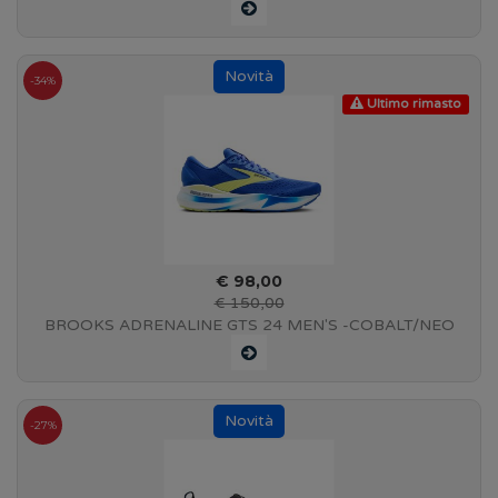
WHITE/PURE SILVER - 1011A885-100
-34%
Ultimo rimasto
€ 98,00
€ 150,00
BROOKS ADRENALINE GTS 24 MEN'S -COBALT/NEO
YELLOW/PEACOAT - 110437 1B 434
-27%