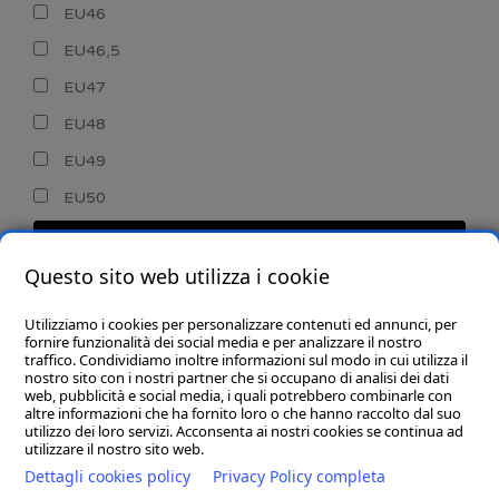
EU46
EU46,5
EU47
EU48
EU49
EU50
CERCA
Questo sito web utilizza i cookie
Utilizziamo i cookies per personalizzare contenuti ed annunci, per
fornire funzionalità dei social media e per analizzare il nostro
traffico. Condividiamo inoltre informazioni sul modo in cui utilizza il
nostro sito con i nostri partner che si occupano di analisi dei dati
web, pubblicità e social media, i quali potrebbero combinarle con
CHI SIAMO
altre informazioni che ha fornito loro o che hanno raccolto dal suo
utilizzo dei loro servizi. Acconsenta ai nostri cookies se continua ad
GOBA.IT
utilizzare il nostro sito web.
Dettagli cookies policy
Privacy Policy completa
SHOP