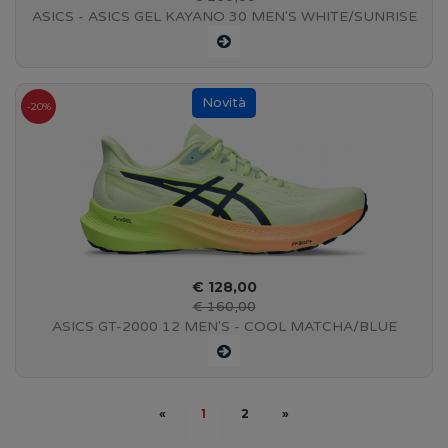
ASICS - ASICS GEL KAYANO 30 MEN'S WHITE/SUNRISE
RED - 1011B548-102
-20%
€ 128,00
€ 160,00
ASICS GT-2000 12 MEN'S - COOL MATCHA/BLUE
EXPANSE - 1011B691-302
«
1
2
»