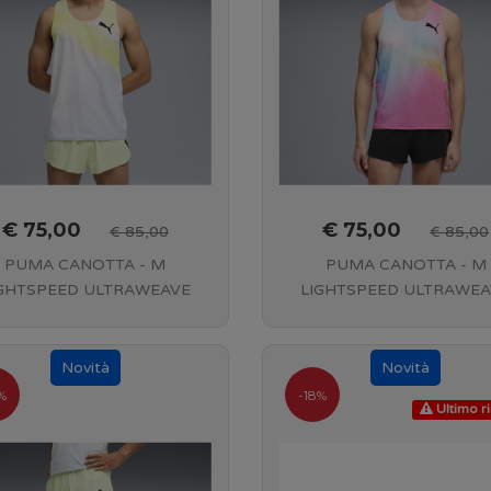
€ 75,00
€ 75,00
€ 85,00
€ 85,00
PUMA CANOTTA - M
PUMA CANOTTA - M
IGHTSPEED ULTRAWEAVE
LIGHTSPEED ULTRAWEA
PHIC SINGLET - 42 Silver
GRAPHIC SINGLET - 9
Pink - 528564 42
Poison Pink - 528564 9
%
-18%
Ultimo r