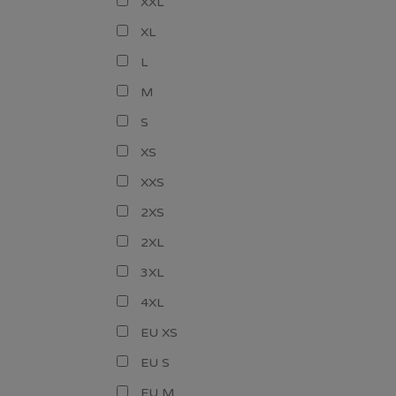
XXL
XL
L
M
S
XS
XXS
2XS
2XL
3XL
4XL
EU XS
EU S
EU M