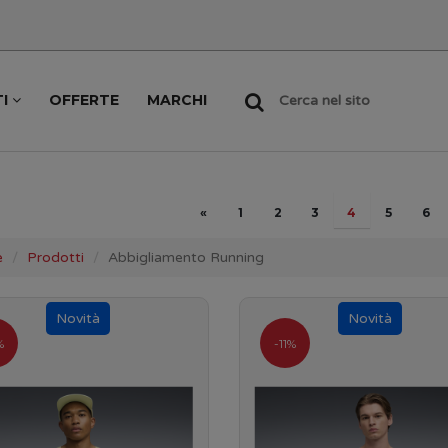
TI
OFFERTE
MARCHI
Cerca nel sito
«
1
2
3
4
5
6
e
Prodotti
Abbigliamento Running
%
-11%