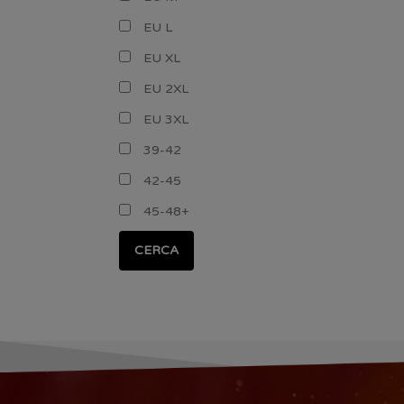
EU L
EU XL
EU 2XL
EU 3XL
39-42
42-45
45-48+
CERCA