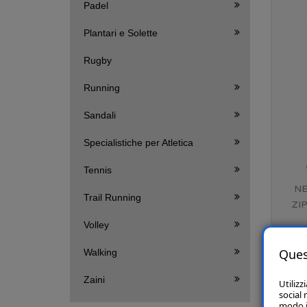
Padel
Plantari e Solette
Rugby
Running
Sandali
Specialistiche per Atletica
Tennis
NE
Trail Running
ZI
ME
Volley
Ques
Walking
Zaini
Utilizz
social 
modo in