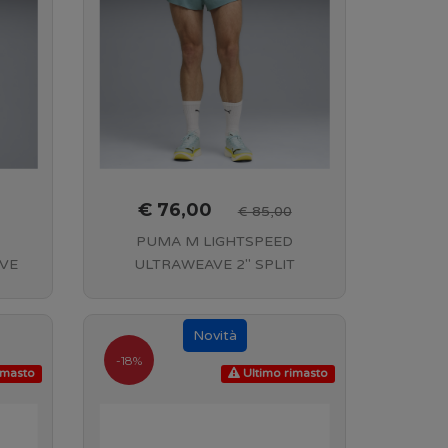
€ 76,00
€ 85,00
PUMA M LIGHTSPEED
VE
ULTRAWEAVE 2" SPLIT
9
SHORT - 46 Baltic Sea Blue -
9
528436 46
-18%
imasto
Ultimo rimasto