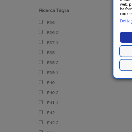
web, p
ha forn
Ricerca Taglia
cookies
Dettag
F36
F36 2
F37 1
F38
F38 2
F39 1
F40
F40 2
F41 1
F42
F42 2