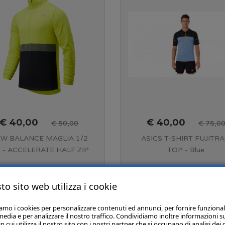
€ 40,00
€ 40,00
€ 50,00
€ 75,0
W BALANCE MAGLIA 1/2
ASICS T-SHIRT FUJITRA
P - ACCELERATE HALF ZIP
TOP - Blue
N'S - SULPHUR YELLOW -
Harmony/Performance Bla
MT 11216 SYE
2011B895.412
to sito web utilizza i cookie
«
1
2
3
4
5
6
iamo i cookies per personalizzare contenuti ed annunci, per fornire funzional
media e per analizzare il nostro traffico. Condividiamo inoltre informazioni s
 cui utilizza il nostro sito con i nostri partner che si occupano di analisi dei 