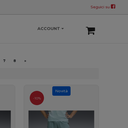
Seguici su
ACCOUNT
7
8
»
-10%