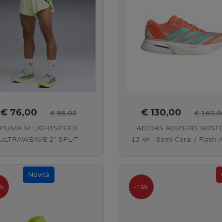
€ 76,00
€ 130,00
€ 85,00
€ 160,0
PUMA M LIGHTSPEED
ADIDAS ADIZERO BOST
ULTRAWEAVE 2" SPLIT
13 W - Semi Coral / Flash 
HORT - 38 Apple Spritz -
/ Flash Orange - JS495
528436 38
%
-46%