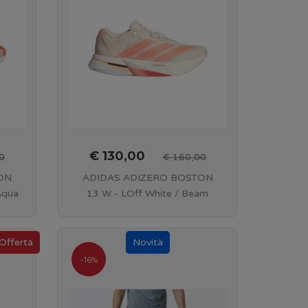
€ 130,00
0
€ 160,00
ON
ADIDAS ADIZERO BOSTON
Aqua
13 W - LOff White / Beam
4
Orange / Acid Orange -
JP9249
-16%