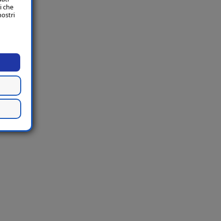
i che
nostri