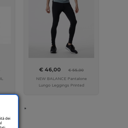
€ 46,00
0
€ 55,00
IL
NEW BALANCE Pantalone
Lungo Leggings Printed
ck -
Accelerate Men's - Black camo
- MP 11230 CMO
7
8
»
ità dei
ul
dati