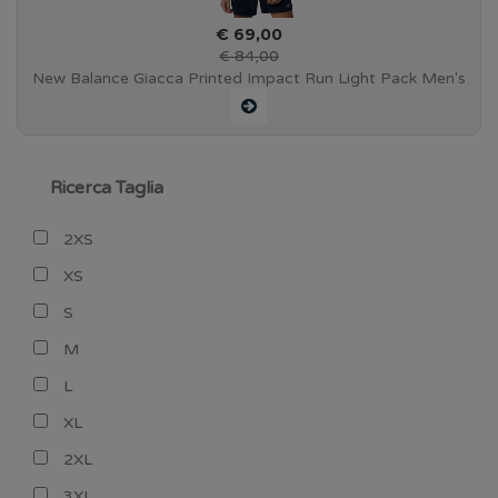
€ 69,00
€ 84,00
New Balance Giacca Printed Impact Run Light Pack Men's
- Sulphur yellow - MJ 01238 SYE
Ricerca Taglia
2XS
XS
S
M
L
XL
2XL
3XL