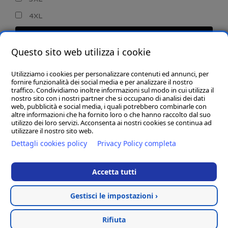
4XL
CERCA
Questo sito web utilizza i cookie
Utilizziamo i cookies per personalizzare contenuti ed annunci, per
fornire funzionalità dei social media e per analizzare il nostro
traffico. Condividiamo inoltre informazioni sul modo in cui utilizza il
nostro sito con i nostri partner che si occupano di analisi dei dati
web, pubblicità e social media, i quali potrebbero combinarle con
CHI SIAMO
altre informazioni che ha fornito loro o che hanno raccolto dal suo
utilizzo dei loro servizi. Acconsenta ai nostri cookies se continua ad
GOBA.IT
utilizzare il nostro sito web.
Dettagli cookies policy
Privacy Policy completa
SHOP
Accetta tutti
Gestisci le impostazioni ›
Hosted & created by
Clion
Rifiuta