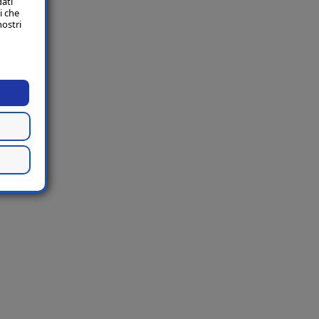
dati
i che
nostri