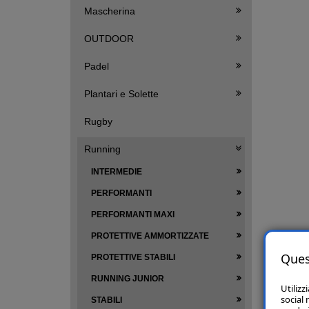
Mascherina
OUTDOOR
Padel
Plantari e Solette
Rugby
Running
INTERMEDIE
PERFORMANTI
PERFORMANTI MAXI
PROTETTIVE AMMORTIZZATE
Ques
PROTETTIVE STABILI
RUNNING JUNIOR
Utilizz
social 
STABILI