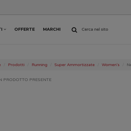
TI
OFFERTE
MARCHI
Cerca nel sito
e
Prodotti
Running
Super Ammortizzate
Women's
N
N PRODOTTO PRESENTE