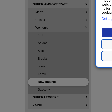
modo in
web, p
SUPER AMMORTIZZATE
ha forn
cookies
Men's
Dettag
Unisex
Women's
361
Adidas
Asics
Brooks
Joma
Karhu
New Balance
Saucony
SUPER LEGGERE
ZAINO