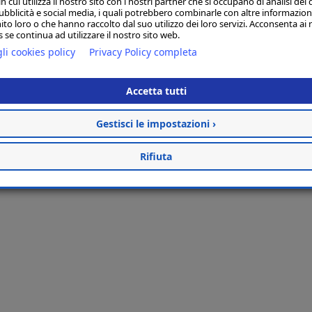
 cui utilizza il nostro sito con i nostri partner che si occupano di analisi dei 
ubblicità e social media, i quali potrebbero combinarle con altre informazion
ito loro o che hanno raccolto dal suo utilizzo dei loro servizi. Acconsenta ai 
 se continua ad utilizzare il nostro sito web.
li cookies policy
Privacy Policy completa
Accetta tutti
Gestisci le impostazioni ›
Rifiuta