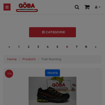
CATEGORIE
«
1
2
3
4
5
6
7
8
»
Home
Prodotti
Trail Running
-17%