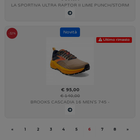
LA SPORTIVA ULTRA RAPTOR II LIME PUNCH/STORM
BLUE - #46M729639
-32%
Ultimo rimasto
€ 95,00
€ 140,00
BROOKS CASCADIA 16 MEN'S 745 -
Zinnia/Eclipse/Nomad - 110376 1D 758
«
1
2
3
4
5
6
7
8
»