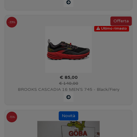
GORE-TEX
-39%
Ultimo rimasto
€ 85,00
€ 140,00
BROOKS CASCADIA 16 MEN'S 745 - Black/Fiery
Red/Blazing Yellow - 110376 1D 035
-15%