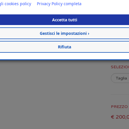
Tomaia
li cookies policy
Privacy Policy completa
Altezza
Peso: 19
Accetta tutti
Dislivel
Consigli
Gestisci le impostazioni ›
Rifiuta
SELEZIO
PREZZO 
€ 200,