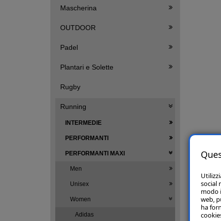
Mascherina
OUTDOOR
Padel
Plantari e Solette
Rugby
Running
INTERMEDIE
PERFORMANTI
Ques
PERFORMANTI MAXI
Men
Utilizz
social 
Unisex
modo in
web, p
Women
ha forn
cookies
Adidas