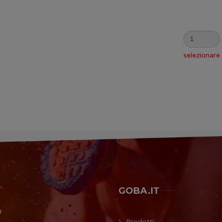
selezionare 
GOBA.IT
O
Prodotti