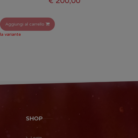
€ 200,00
Aggiungi al carrello
la variante
SHOP
Login