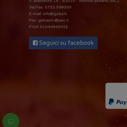
V. Matteotti 15 - 62010 - Montecassiano (MC)
Tel/Fax:
0733 598000
E-mail:
info@goba.it
Pec:
gobasnc@pec.it
P.IVA 01044940433
Seguici su facebook