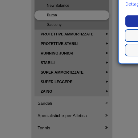
Dettag
New Balance
Puma
Saucony
PROTETTIVE AMMORTIZZATE
PROTETTIVE STABILI
RUNNING JUNIOR
STABILI
SUPER AMMORTIZZATE
SUPER LEGGERE
ZAINO
Sandali
Specialistiche per Atletica
Tennis