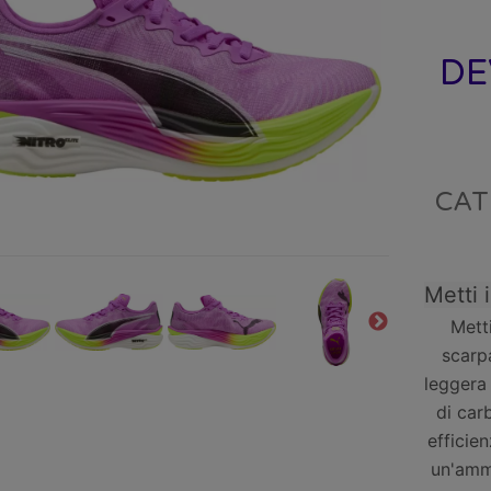
DE
CAT
Metti 
Metti
scarp
leggera 
di car
efficie
un'ammo