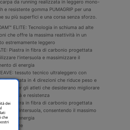
scarpa da running realizzata in leggero mono-
h e resistente gomma PUMAGRIP per una
ne su più superfici e una corsa senza sforzo.
AM™ ELITE: Tecnologia in schiuma ad alte
oni che offre la massima reattività in un
to estremamente leggero
: Piastra in fibra di carbonio progettata
ilizzare l'intersuola e massimizzare il
mento di energia
AVE: tessuto tecnico ultraleggero con
tà strutturata in 4 direzioni che riduce peso e
 Creato per gli atleti che desiderano migliorare
ia velocità e resistenza
: piastra in fibra di carbonio progettata
ità dei
ul
ilizzare l’intersuola, consentendo il massimo
dati
i che
mento di energia
nostri
ità regolare