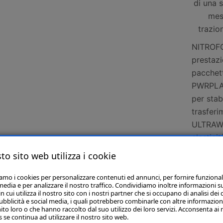
di una 
mes
trazio
NITROFO
prestazi
pacchet
PWRPLATE
per stab
trasferi
ULTRAWE
elastici
attrito.
to sito web utilizza i cookie
la propr
PWRPLATE
iamo i cookies per personalizzare contenuti ed annunci, per fornire funzional
media e per analizzare il nostro traffico. Condividiamo inoltre informazioni s
per stab
 cui utilizza il nostro sito con i nostri partner che si occupano di analisi dei 
ubblicità e social media, i quali potrebbero combinarle con altre informazion
trasferi
ito loro o che hanno raccolto dal suo utilizzo dei loro servizi. Acconsenta ai 
Vestibil
 se continua ad utilizzare il nostro sito web.