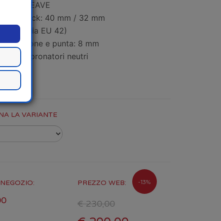
 ULTRAWEAVE
 dello stack: 40 mm / 32 mm
4 g (taglia EU 42)
lo tra tallone e punta: 8 mm
ata per: pronatori neutri
NA LA VARIANTE
-13%
NEGOZIO:
PREZZO WEB:
00
€ 230,00