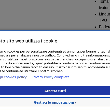
Tomai
textur
Lingue
TPU
Fodera
Suola 
Quest
to sito web utilizza i cookie
conti
iamo i cookies per personalizzare contenuti ed annunci, per fornire funzional
di mate
media e per analizzare il nostro traffico. Condividiamo inoltre informazioni s
Colore
 cui utilizza il nostro sito con i nostri partner che si occupano di analisi dei 
ubblicità e social media, i quali potrebbero combinarle con altre informazion
White 
ito loro o che hanno raccolto dal suo utilizzo dei loro servizi. Acconsenta ai 
 se continua ad utilizzare il nostro sito web.
Solar
li cookies policy
Privacy Policy completa
Codice
Accetta tutti
Gestisci le impostazioni ›
SELEZIO