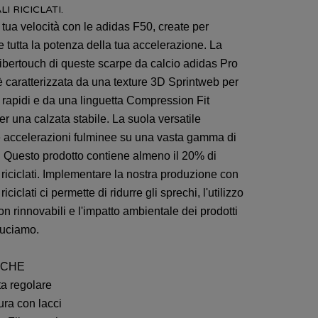
I RICICLATI.
 tua velocità con le adidas F50, create per
 tutta la potenza della tua accelerazione. La
ibertouch di queste scarpe da calcio adidas Pro
è caratterizzata da una texture 3D Sprintweb per
g rapidi e da una linguetta Compression Fit
r una calzata stabile. La suola versatile
e accelerazioni fulminee su una vasta gamma di
i. Questo prodotto contiene almeno il 20% di
 riciclati. Implementare la nostra produzione con
riciclati ci permette di ridurre gli sprechi, l'utilizzo
non rinnovabili e l'impatto ambientale dei prodotti
duciamo.
ICHE
a regolare
ra con lacci