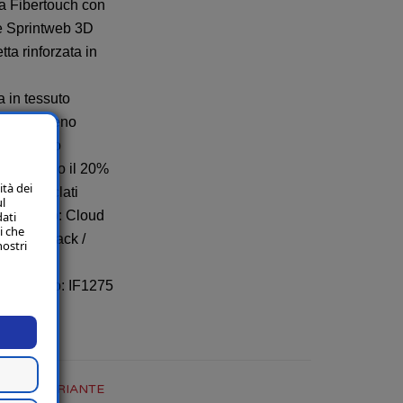
a Fibertouch con
e Sprintweb 3D
tta rinforzata in
 in tessuto
multiterreno
o prodotto
ene almeno il 20%
ità dei
riali riciclati
ul
 prodotto:
Cloud
dati
i che
/ Core Black /
nostri
 Yellow
 prodotto: IF1275
NA LA VARIANTE