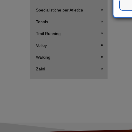
Specialistiche per Atletica
Tennis
Trail Running
Volley
Walking
Zaini