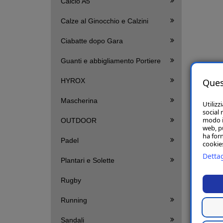
Calcio A5
Calze al Ginocchio e Calzini
Ciabatte dopo Gara
Guanti e abbigliamento Portiere
Ques
HYROX
Mascherina
Utilizz
social 
modo in
OUTDOOR
web, p
ha forn
Padel
cookies
Dettag
Plantari e Solette
Rugby
Running
Sandali