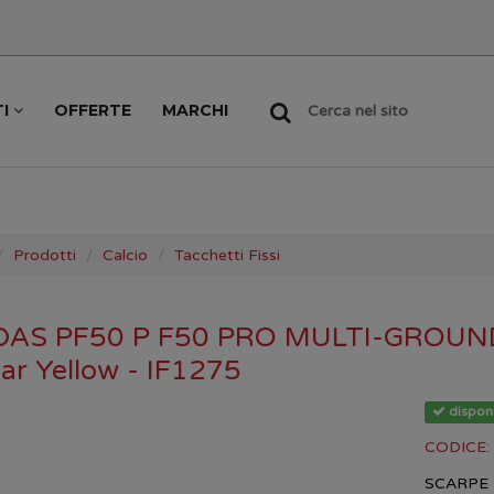
TI
OFFERTE
MARCHI
Cerca nel sito
Prodotti
Calcio
Tacchetti Fissi
DAS PF50 P F50 PRO MULTI-GROUND -
lar Yellow - IF1275
disponi
CODICE:
SCARPE 