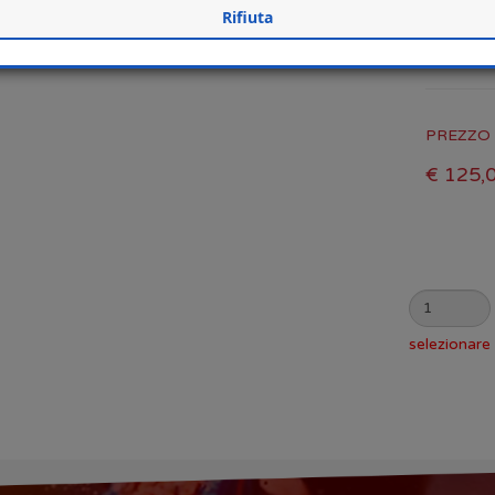
Rifiuta
PREZZO 
€ 125,
selezionare 